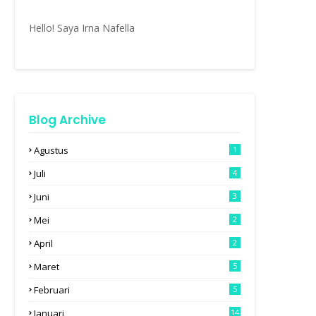
Hello! Saya Irna Nafella
Blog Archive
Agustus
1
Juli
4
Juni
3
Mei
2
April
2
Maret
5
Februari
5
Januari
14